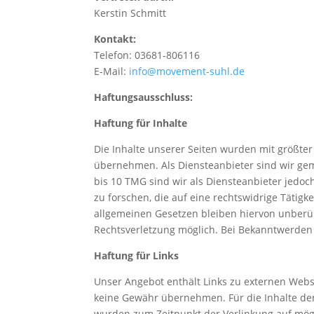
Kerstin Schmitt
Kontakt:
Telefon: 03681-806116
E-Mail:
info@movement-suhl.de
Haftungsausschluss:
Haftung für Inhalte
Die Inhalte unserer Seiten wurden mit größter S
übernehmen. Als Diensteanbieter sind wir gem
bis 10 TMG sind wir als Diensteanbieter jedo
zu forschen, die auf eine rechtswidrige Tätig
allgemeinen Gesetzen bleiben hiervon unberüh
Rechtsverletzung möglich. Bei Bekanntwerden
Haftung für Links
Unser Angebot enthält Links zu externen Webse
keine Gewähr übernehmen. Für die Inhalte der v
wurden zum Zeitpunkt der Verlinkung auf mögl