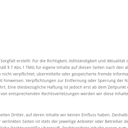
orgfalt erstellt. Für die Richtigkeit, Vollständigkeit und Aktualit
äß § 7 Abs.1 TMG für eigene Inhalte auf diesen Seiten nach den a
ch nicht verpflichtet, übermittelte oder gespeicherte fremde Inf
keit hinweisen. Verpflichtungen zur Entfernung oder Sperrung der
rt. Eine diesbezügliche Haftung ist jedoch erst ab dem Zeitpunkt 
 von entsprechenden Rechtsverletzungen werden wir diese Inhal
iten Dritter, auf deren Inhalte wir keinen Einfluss haben. Deshal
erlinkten Seiten ist stets der jeweilige Anbieter oder Betreiber de
iche Rechtsverstöße überprüft. Rechtswidrige Inhalte waren zum 